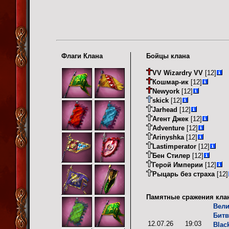
Флаги Клана
Бойцы клана
VV Wizardry VV
[12]
Кошмар-ик
[12]
Newyork
[12]
skick
[12]
Jarhead
[12]
Агент Джек
[12]
Adventure
[12]
Arinyshka
[12]
Lastimperator
[12]
Бен Стилер
[12]
Герой Империи
[12]
Рыцарь без страха
[12]
Памятные сражения кла
Вели
Битв
12.07.26
19:03
Blac