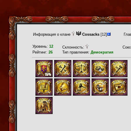
Информация о клане
Cossacks
[12]
Гла
Уровень:
12
Склонность:
Сою
Рейтинг:
26
Тип правления:
Демократия