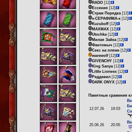
RADO
[12]
Ессения
[12]
Страж Порядка
[12]
х-СЕРАФИМА-х
[12]
Kuzuboff
[12]
MAXMAX
[12]
Utochka
[12]
Милая Зайка
[12]
Фантомыч
[12]
Секс на пляже
[12]
warewolf
[12]
GIVENCHY
[12]
King Sanya
[12]
Little Lioness
[12]
Реддевил
[12]
DARK ONYX
[12]
Памятные сражения кл
Ве
Би
12.07.26
19:03
Co
Ве
25.06.26
20:05