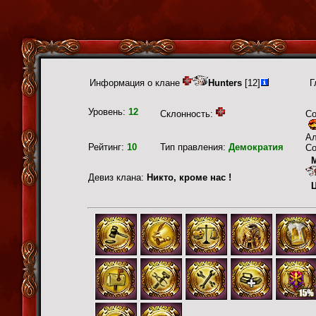
Информация о клане
Hunters
[12]
Г
Уровень:
12
Склонность:
С
А
Рейтинг:
10
Тип правления:
Демократия
Со
Девиз клана:
Никто, кроме нас !