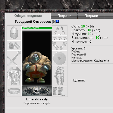
Общие сведения
Подарки
Подвиги
Городской Отморозок
[5]
Сила:
10
( + 10)
300000/300000
Ловкость:
10
( + 10)
Интуиция:
10
( + 10)
Выносливость:
10
( + 10)
Интеллект:
0
Уровень: 5
Побед:
Поражений:
Ничьих:
Место рождения:
Capital city
Подвиги:
Emeralds city
Персонаж не в клубе