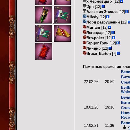
х Черновцы х
[12]
Djin
[12]
Алекс из Эвиала
[12]
Miledy
[12]
Лорд разрушений
[12]
Muriam
[12]
Легендар
[12]
Bro-poker
[12]
Герцог Грин
[12]
Линдир
[12]
Bruce_Barton
[7]
Памятные сражения кла
Вели
Битв
22.02.26
20:59
Crea
Evil
Wolv
Вели
Битв
18.01.26
19:16
Crus
Hunt
Recr
Вели
17.02.21
11:36
S