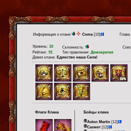
Информация о клане
Coma
[10]
Глава
Уровень:
10
Склонность:
Сою
Рейтинг:
91
Тип правления:
Демократия
Девиз клана:
Единство наша Сила!
Флаги Клана
Бойцы клана
Aston Martin
[12]
Сахмет
[12]