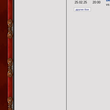
Ве
25.02.25
20:00
v