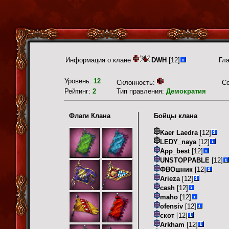
Информация о клане
DWH
[12]
Гл
Уровень:
12
Склонность:
С
Рейтинг:
2
Тип правления:
Демократия
Флаги Клана
Бойцы клана
Kaer Laedra
[12]
LEDY_naya
[12]
App_best
[12]
UNSTOPPABLE
[12]
ФВОшник
[12]
Arieza
[12]
cash
[12]
maho
[12]
ofensiv
[12]
скот
[12]
Arkham
[12]