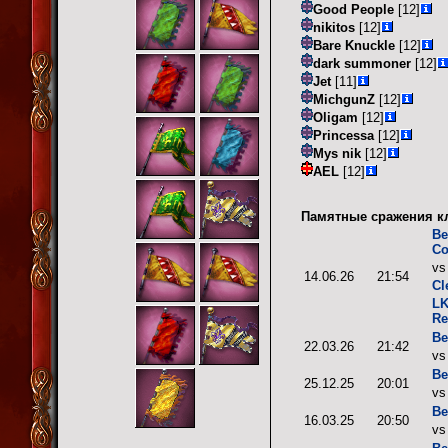
Good People
[12]
nikitos
[12]
Bare Knuckle
[12]
dark summoner
[12]
Jet
[11]
MichgunZ
[12]
Oligam
[12]
Princessa
[12]
Mys nik
[12]
AEL
[12]
Памятные сражения к
Ве
Со
v
14.06.26
21:54
Cl
LK
Re
Ве
22.03.26
21:42
v
Ве
25.12.25
20:01
v
Ве
16.03.25
20:50
v