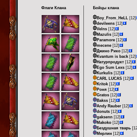
Флаги Клана
Бойцы клана
Boy_From_HeLL
[12]
devileens
[12]
Velns
[12]
Mazulis
[12]
Paramore
[12]
mecene
[12]
Джино Рико
[12]
Kvantum is back
[12]
Натурпродукт
[12]
Ego Sum Lexs
[12]
Kurkulis
[12]
CARL LUCAS
[12]
Kritok
[12]
Роня
[12]
Gratos
[12]
Bakss
[12]
Andy Rauber
[12]
donuts
[12]
gaksenn
[12]
Makoko
[12]
Бездушная тварь
[12
Мерлин
[12]