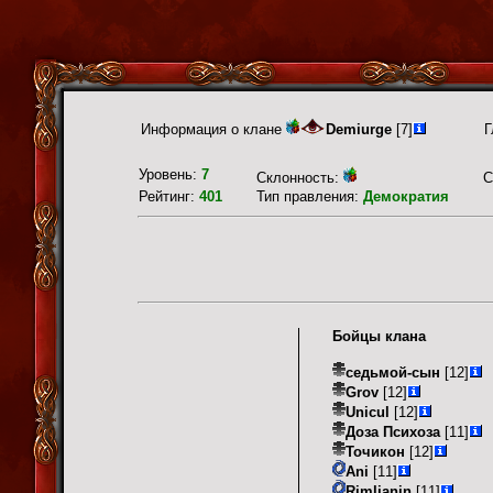
Информация о клане
Demiurge
[7]
Г
Уровень:
7
Склонность:
С
Рейтинг:
401
Тип правления:
Демократия
Бойцы клана
седьмой-сын
[12]
Grov
[12]
Unicul
[12]
Доза Психоза
[11]
Точикон
[12]
Ani
[11]
Rimljanin
[11]