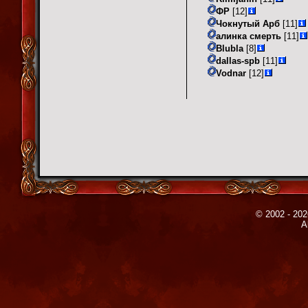
ФР
[12]
Чокнутый Арб
[11]
алинка смерть
[11]
Blubla
[8]
dallas-spb
[11]
Vodnar
[12]
© 2002 - 202
A