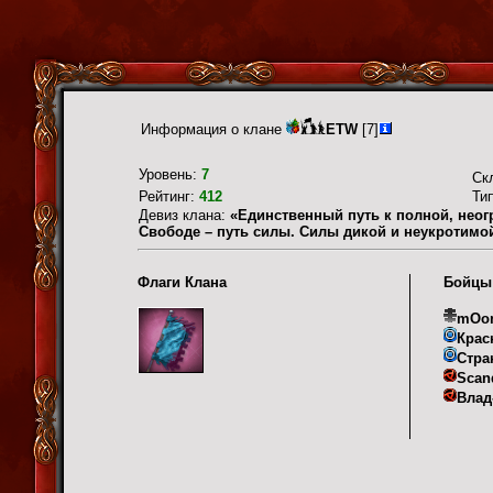
Информация о клане
ETW
[7]
Уровень:
7
Ск
Рейтинг:
412
Ти
Девиз клана:
«Единственный путь к полной, нео
Свободе – путь силы. Силы дикой и неукротимо
Флаги Клана
Бойцы
mOo
Крас
Стра
Scan
Влад