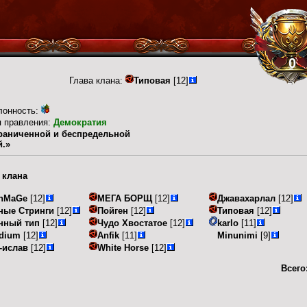
0
Глава клана:
Типовая
[12]
лонность:
п правления:
Демократия
граниченной и беспредельной
й.»
 клана
nMaGe
[12]
МЕГА БОРЩ
[12]
Джавахарлал
[12]
ные Стринги
[12]
Пойген
[12]
Типовая
[12]
нный тип
[12]
Чудо Хвостатое
[12]
karlo
[11]
dium
[12]
Anfik
[11]
Minunimi
[9]
-ислав
[12]
White Horse
[12]
Всего