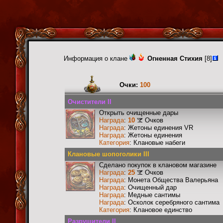
Информация о клане
Огненная Стихия
[8]
Очки:
100
Очистители II
Открыть очищенные дары
Награда
:
10
Очков
Награда
: Жетоны единения VR
Награда
: Жетоны единения
Категория
: Клановые набеги
Клановые шопоголики III
Сделано покупок в клановом магазине
Награда
:
25
Очков
Награда
: Монета Общества Валерьяна
Награда
: Очищенный дар
Награда
: Медные сантимы
Награда
: Осколок серебряного сантима
Категория
: Клановое единство
Разрушители II