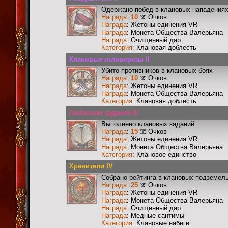
Одержано побед в клановых нападениях
Награда
:
10
Очков
Награда
: Жетоны единения VR
Награда
: Монета Общества Валерьяна
Награда
: Очищенный дар
Категория
: Клановая доблесть
Клановые головорезы II
Убито противников в клановых боях
Награда
:
10
Очков
Награда
: Жетоны единения VR
Награда
: Монета Общества Валерьяна
Категория
: Клановая доблесть
Любители заданий III
Выполнено клановых заданий
Награда
:
15
Очков
Награда
: Жетоны единения VR
Награда
: Монета Общества Валерьяна
Категория
: Клановое единство
Хранители IV
Собрано рейтинга в клановых подземел
Награда
:
25
Очков
Награда
: Жетоны единения VR
Награда
: Монета Общества Валерьяна
Награда
: Очищенный дар
Награда
: Медные сантимы
Категория
: Клановые набеги