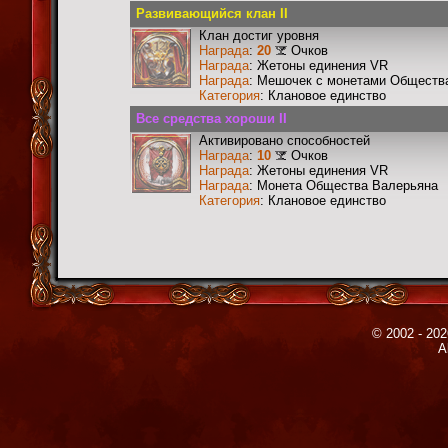
Развивающийся клан II
Клан достиг уровня
Награда
:
20
Очков
Награда
: Жетоны единения VR
Награда
: Мешочек с монетами Общества
Категория
: Клановое единство
Все средства хороши II
Активировано способностей
Награда
:
10
Очков
Награда
: Жетоны единения VR
Награда
: Монета Общества Валерьяна
Категория
: Клановое единство
© 2002 - 202
A