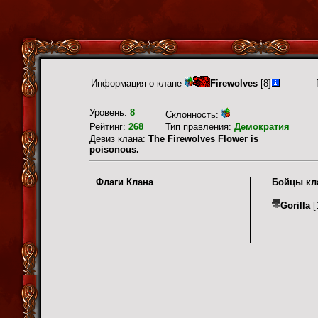
Информация о клане
Firewolves
[8]
Уровень:
8
Склонность:
Рейтинг:
268
Тип правления:
Демократия
Девиз клана:
The Firewolves Flower is
poisonous.
Флаги Клана
Бойцы кл
Gorilla
[