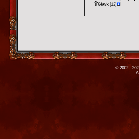
Glavk
[12]
© 2002 - 202
A