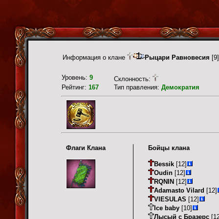
Информация о клане
Рыцари Равновесия
[9]
Уровень:
9
Склонность:
Рейтинг:
167
Тип правления:
Демократия
Флаги Клана
Бойцы клана
Bessik
[12]
Oudin
[12]
RQNIN
[12]
Adamasto Vilard
[12]
VIESULAS
[12]
Ice baby
[10]
Лысый с Бразерс
[12