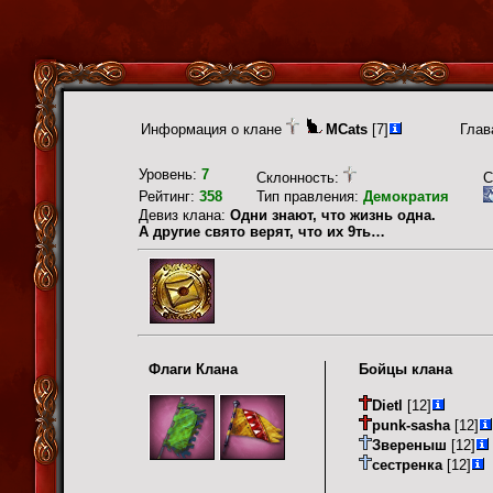
Информация о клане
MCats
[7]
Глав
Уровень:
7
Склонность:
С
Рейтинг:
358
Тип правления:
Демократия
Девиз клана:
Одни знают, что жизнь одна.
А другие свято верят, что их 9ть…
Флаги Клана
Бойцы клана
Dietl
[12]
punk-sasha
[12]
Звереныш
[12]
сестренка
[12]