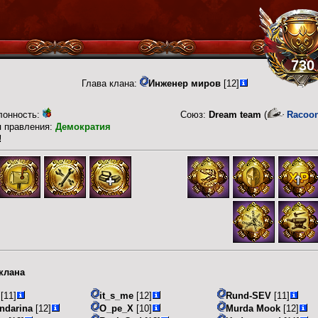
730
Глава клана:
Инженер миров
[12]
лонность:
Союз:
Dream team
(
Racoo
п правления:
Демократия
!
клана
[11]
it_s_me
[12]
Rund-SEV
[11]
ndarina
[12]
O_pe_X
[10]
Murda Mook
[12]