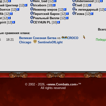
ад
[12]
Reni_Gad
[12]
Underswood
[11]
рий Центнер
[12]
triceborn
[10]
Глеб
[11]
боятся
[12]
Инженер миров
[12]
я легендарный
[12]
fik
[12]
Пиратский Барон
[12]
Гизма
[12]
t
[12]
Реальный Вилли
[12]
pirit
[12]
CEYHUN PL
[10]
Всего
ые сражения клана:
Великая Союзная Битва
vs
CROCO
6
18:21
Побед
Chicago
SentinelsOfLight
© 2002 - 2026, «
www.Combats.com
»™
All rights reserved