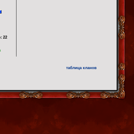
:
22
а
таблица кланов