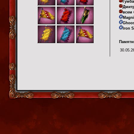
Гумб
Дмит
всем 
Magni
Ghoos
Iron S
Памятн
30.05.2