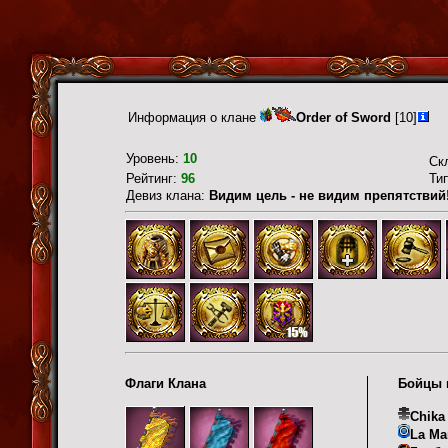
Информация о клане
Order of Sword
[10]
Уровень:
10
Ск
Рейтинг:
96
Ти
Девиз клана:
Видим цель - не видим препятствий
Флаги Клана
Бойцы 
Chika
La Ma