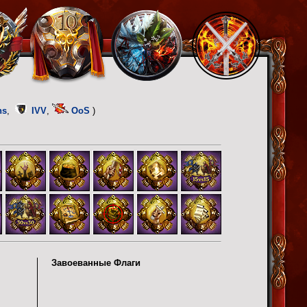
ns
,
IVV
,
OoS
)
Завоеванные Флаги