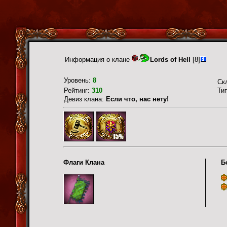
Информация о клане
Lords of Hell
[8]
Уровень:
8
Ск
Рейтинг:
310
Ти
Девиз клана:
Если что, нас нету!
Флаги Клана
Б