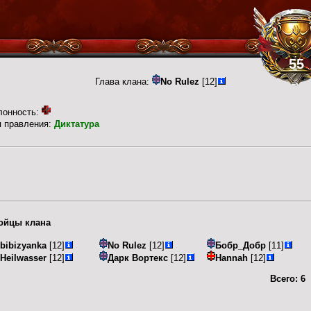
55
Глава клана:
No Rulez
[12]
лонность:
п правления:
Диктатура
ойцы клана
bibizyanka
[12]
No Rulez
[12]
Бобр_Добр
[11]
Heilwasser
[12]
Дарк Вортекс
[12]
Hannah
[12]
Всего:
6