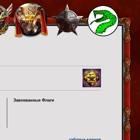
Завоеванные Флаги
таблица кланов