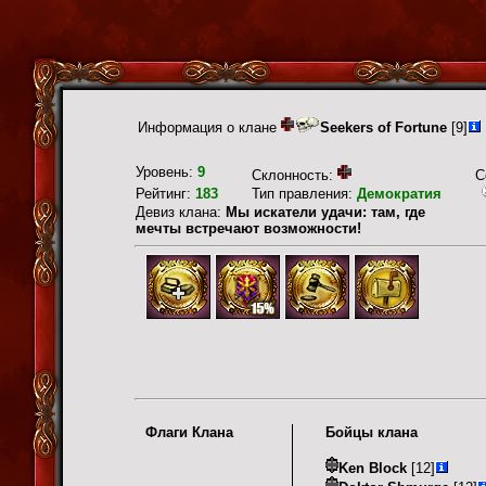
Информация о клане
Seekers of Fortune
[9]
Уровень:
9
Склонность:
С
Рейтинг:
183
Тип правления:
Демократия
Девиз клана:
Мы искатели удачи: там, где
мечты встречают возможности!
Флаги Клана
Бойцы клана
Ken Block
[12]