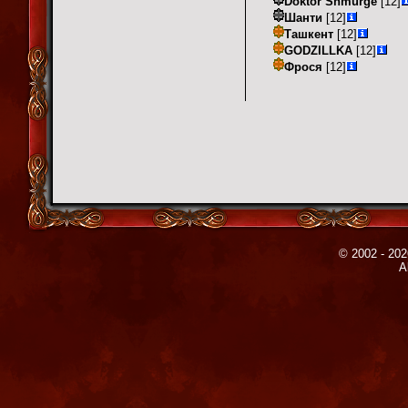
Doktor Shmurge
[12]
Шанти
[12]
Ташкент
[12]
GODZILLKA
[12]
Фрося
[12]
© 2002 - 202
A