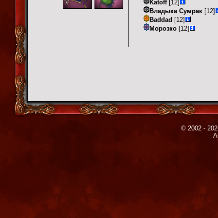
Katoff
[12]
Владыка Сумрак
[12]
Baddad
[12]
Морозко
[12]
© 2002 - 202
A