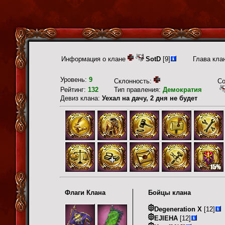
Информация о клане
SotD
[9]
Глава кла
Уровень:
9
Склонность:
С
Рейтинг:
132
Тип правления:
Демократия
Девиз клана:
Уехал на дачу, 2 дня не будет
Флаги Клана
Бойцы клана
Degeneration X
[12]
EJIEHA
[12]