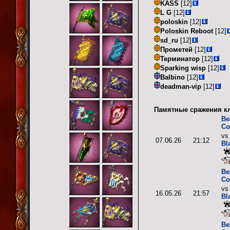
KASS
[12]
L G
[12]
poloskin
[12]
Poloskin Reboot
[12]
sd_ru
[12]
Прометей
[12]
Терминатор
[12]
Sparking wisp
[12]
Balbino
[12]
deadman-vip
[12]
Памятные сражения кл
Ве
Со
v
07.06.26
21:12
Bl
Ве
Со
v
16.05.26
21:57
Bl
Ве