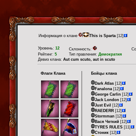
Информация о клане
This is Sparta
[12]
Уровень:
12
Склонность:
С
Рейтинг:
5
Тип правления:
Демократия
Девиз клана:
Aut cum scuto, aut in scuto
Флаги Клана
Бойцы клана
Dark Atlas
[12]
Fanalona
[12]
George Carlin
[12]
Jack London
[12]
Just Evil
[12]
RAEDERR
[12]
Stormman
[12]
Вася Четкий
[12]
TYRES RULES
[11]
Стоник
[12]