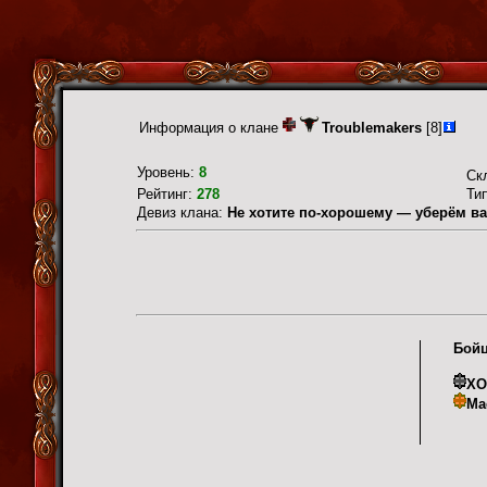
Информация о клане
Troublemakers
[8]
Уровень:
8
Ск
Рейтинг:
278
Ти
Девиз клана:
Не хотите по-хорошему — уберём ва
Бойц
X
Ma