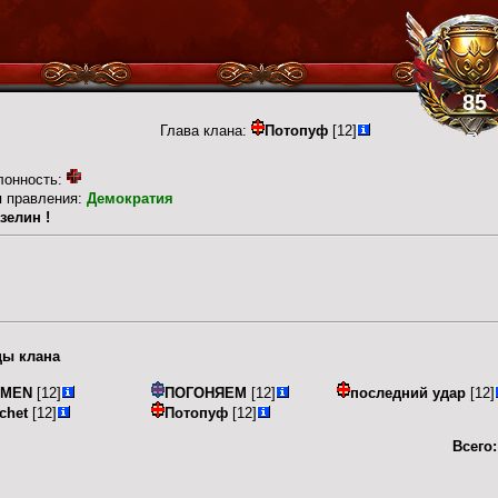
85
Глава клана:
Потопуф
[12]
лонность:
п правления:
Демократия
зелин !
ы клана
OMEN
[12]
ПОГОНЯЕМ
[12]
последний удар
[12]
chet
[12]
Потопуф
[12]
Всего: