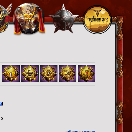
5
таблица кланов