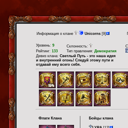
Информация о клане
Unicorns
[9]
Уровень:
9
Склонность:
С
Рейтинг:
133
Тип правления:
Демократия
Девиз клана:
Светлый Путь - это наша идея
и внутренний огонь! Следуй этому пути и
отдавай ему всего себя.
Флаги Клана
Бойцы клана
LYRA
[12]