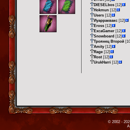
DIESELbos
[12]
Hokmun
[12]
Users
[12]
Иуарраквакс
[12]
Eross
[12]
ExcaGamer
[12]
Snowboard
[12]
Троянец Второй
[10
Amity
[12]
Rage
[12]
Rost
[12]
UrukHarri
[12]
© 2002 - 202
A