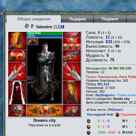
Общие сведения
Подарки
Подвиги
Valentinr
[12]
Сила:
8
(3 + 5)
7603/7603
59/59
Ловкость:
13
(3 + 10)
Интуиция:
633
(254 + 379)
Выносливость:
40
Интеллект:
6
(0 + 6)
Мудрость:
0
Духовность:
75
Могущество: 48 980 396 599
Уровень: 12
Титул: Покоритель Лиги Руб
Уровень благородства: 165
Побед:
851 614
Поражений: 27 604
Ничьих: 282
Клан:
SkyDragons
-
Глава клан
Место рождения:
Devils city
День рождения персонажа: 18.11
Бои чести: (
Рейтинг
)
Последний бой
:
Поражени
Dreams city
0
-
1
-
0
0
Персонаж не в клубе
0
-
2
-
0
0
2409
-
4160
-
6
6488