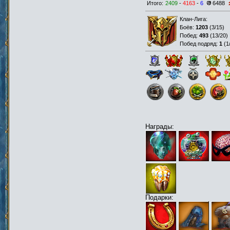
Итого:
2409
-
4163
-
6
6488
Клан-Лига:
Боёв:
1203
(
3/15
)
Побед:
493
(
13/20
)
Побед подряд:
1
(
1
Награды:
Подарки: