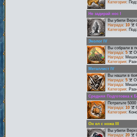
Категория
: Под
Не задирай нос I
Вы убили Верхо
Награда
:
10
Категория
: Под
Эколог IV
Вы собрали в п
Награда
:
5
О
Награда
: Мешо
Категория
: Раз
Металлист IV
Вы нашли в боя
Награда
:
5
О
Награда
: Мешо
Категория
: Раз
Средняя Подготовка к 
Потратьте 5000
Награда
:
10
Категория
: Кон
Он ел с ножа III
Вы убили Верхо
Награда
:
20