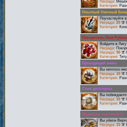
Награда
: Мешо
Категория
: Раз
Опытный Уличный Бое
Поучаствуйте в
Награда
:
25
Категория
: Кон
Покоритель Лиги Рубин
Войдите в Лигу
Награда
: Поко
Награда
:
50
Категория
: Тит
Проходящий мимо
Вы неплохо ве
Награда
:
10
Категория
: Раз
Стою десятерых
Вы побеждаете 
Награда
:
10
Категория
: Раз
Жадность это плохо II
Вы убили Верхо
Награда
:
15