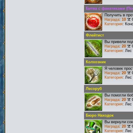
Битва с фанатиками (По
Получить в про
Награда
:
10
Категория
: Кон
Флейтист
Вы привели под
Награда
:
20
Категория
: Лес
Колхозник
Я человек прос
Награда
:
20
Категория
: Лес
Лесоруб
Вы помогли боб
Награда
:
20
Категория
: Лес
Бюро Находок
Вы вернули со
Награда
:
20
Категория
: Лес