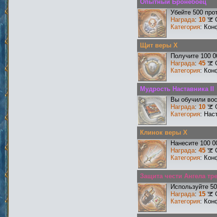
Опытный Бронебоец
Убейте 500 про
Награда
:
10
Категория
: Кон
Щит веры X
Получите 100 0
Награда
:
45
Категория
: Кон
Мудрость Наставника II
Вы обучили вос
Награда
:
10
Категория
: Нас
Клинок веры X
Нанесите 100 0
Награда
:
45
Категория
: Кон
Защита чести Ангела тре
Используйте 50
Награда
:
15
Категория
: Кон