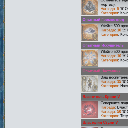
Останьтесь еди
мертвы).
Награда
:
5
О
Категория
: Кон
Опытный Громоотвод
Убейте 500 про
Награда
:
10
Категория
: Кон
Опытный Иссушитель
Убейте 500 про
Награда
:
10
Категория
: Кон
Опытный Наставник
Ваш воспитанни
Награда
:
15
Категория
: Нас
Властитель Крови V
Совершите подв
Награда
: Влас
Награда
:
50
Категория
: Тит
Властелин Стужи V