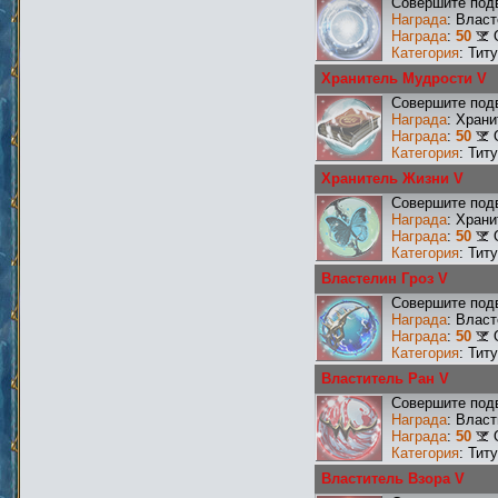
Совершите подв
Награда
: Влас
Награда
:
50
Категория
: Тит
Хранитель Мудрости V
Совершите подв
Награда
: Хран
Награда
:
50
Категория
: Тит
Хранитель Жизни V
Совершите подв
Награда
: Хран
Награда
:
50
Категория
: Тит
Властелин Гроз V
Совершите подв
Награда
: Власт
Награда
:
50
Категория
: Тит
Властитель Ран V
Совершите подв
Награда
: Влас
Награда
:
50
Категория
: Тит
Властитель Взора V