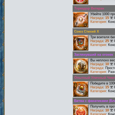
Тореадор Ветеран
Убейте 1000 пр
Награда
:
15
Категория
: Кон
Союз Стихий X
Три воителя би
Награда
:
25
Категория
: Кон
Заглянувший на огонек
Вы неплохо ве
Награда
:
10
Награда
: Прос
Категория
: Раз
Опытный Уличный Чем
Победите в 100
Награда
:
15
Категория
: Кон
Битва с фанатиками (Бл
Получить в про
Награда
:
10
Категория
: Кон