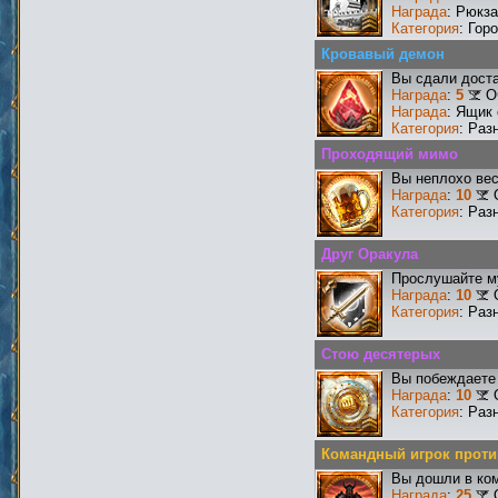
Награда
: Рюкза
Категория
: Гор
Кровавый демон
Вы сдали доста
Награда
:
5
О
Награда
: Ящик
Категория
: Раз
Проходящий мимо
Вы неплохо ве
Награда
:
10
Категория
: Раз
Друг Оракула
Прослушайте му
Награда
:
10
Категория
: Раз
Стою десятерых
Вы побеждаете 
Награда
:
10
Категория
: Раз
Командный игрок проти
Вы дошли в ко
Награда
:
25