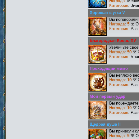
Награда
: Мешо
Категория
: Зим
Хорошая шутка V
Вы поговорили 
Награда
:
5
О
Категория
: Раз
Благородная Кровь XV
Увеличьте своё
Награда
:
50
Категория
: Бла
Проходящий мимо
Вы неплохо ве
Награда
:
10
Категория
: Раз
Мой первый удар
Вы побеждаете 
Награда
:
10
Категория
: Раз
Щедрая душа II
Вы принесли сл
Награда
:
5
О