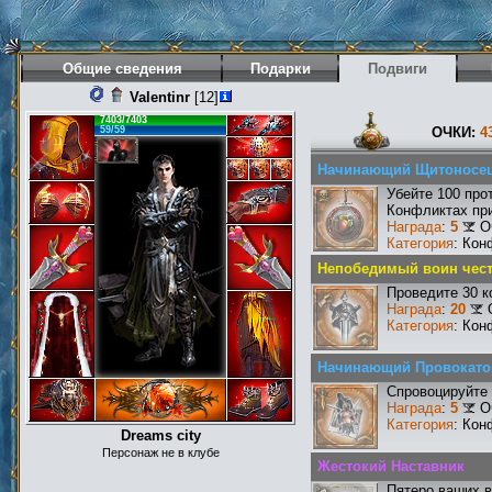
Общие сведения
Подарки
Подвиги
Valentinr
[12]
7403/7403
59/59
ОЧКИ:
4
Начинающий Щитоносе
Убейте 100 про
Конфликтах при
Награда
:
5
О
Категория
: Кон
Непобедимый воин чест
Проведите 30 к
Награда
:
20
Категория
: Кон
Начинающий Провокато
Спровоцируйте 
Награда
:
5
О
Категория
: Кон
Dreams city
Персонаж не в клубе
Жестокий Наставник
Пятеро ваших в