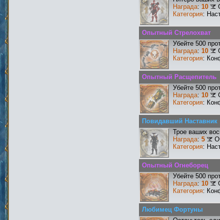
Награда
:
10
Категория
: Нас
Опытный Стрелохват
Убейте 500 про
Награда
:
10
Категория
: Кон
Опытный Расщепитель
Убейте 500 про
Награда
:
10
Категория
: Кон
Повидавший Наставник
Трое ваших вос
Награда
:
5
О
Категория
: Нас
Опытный Огнеборец
Убейте 500 про
Награда
:
10
Категория
: Кон
Любимец Фортуны