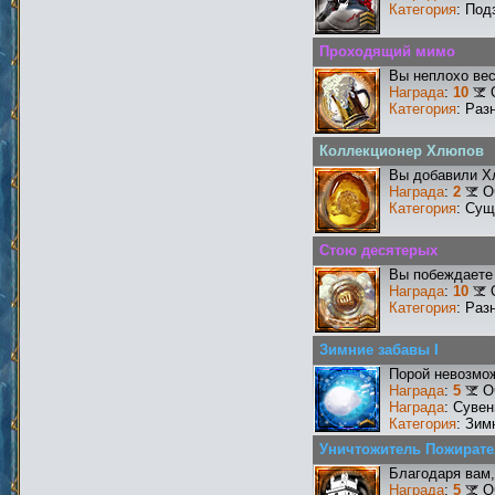
Категория
: Под
Проходящий мимо
Вы неплохо ве
Награда
:
10
Категория
: Раз
Коллекционер Хлюпов
Вы добавили Х
Награда
:
2
О
Категория
: Сущ
Стою десятерых
Вы побеждаете 
Награда
:
10
Категория
: Раз
Зимние забавы I
Порой невозмож
Награда
:
5
О
Награда
: Сувен
Категория
: Зим
Уничтожитель Пожирател
Благодаря вам,
Награда
:
5
О