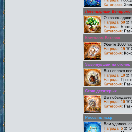
Награда
: Поощ
Категория
: Зим
Легендарный Дендролог
О кровожадност
Награда
:
50
Награда
: Благ
Категория
: Раз
Костолом Ветеран
Убейте 1000 пр
Награда
:
15
Категория
: Кон
Заглянувший на огонек
Вы неплохо ве
Награда
:
10
Награда
: Прос
Категория
: Раз
Стою десятерых
Вы побеждаете 
Награда
:
10
Категория
: Раз
Россыпь искр
Вам удалось со
Награда
:
5
О