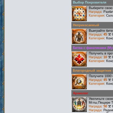
Выбор Покровителя
Выберите свою 
Награда
: Разби
Категория
: Скл
Неприкасаемый
Выиграйте бит
Награда
:
45
Категория
: Кон
Битва с фанатиками (М
Получить в про
Награда
:
10
Категория
: Кон
Благородный защитник 
Получите 1000 
Награда
:
45
Категория
: Кон
Археолог
Увеличьте сво
Мглы,Пещере Т
Награда
:
50
Награда
: Редк