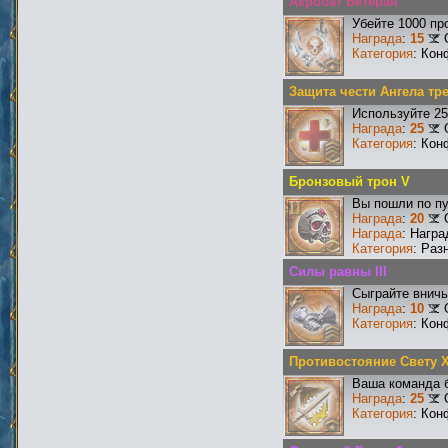
Акробат Ветеран
Убейте 1000 пр
Награда
:
15
Категория
: Кон
Защита чести Ангела тр
Используйте 25
Награда
:
25
Категория
: Кон
Бронзовый трон V
Вы пошли по пу
Награда
:
20
Награда
: Нагр
Категория
: Раз
Силы равны III
Сыграйте вничь
Награда
:
10
Категория
: Кон
Противостояние Свету 
Ваша команда б
Награда
:
25
Категория
: Кон