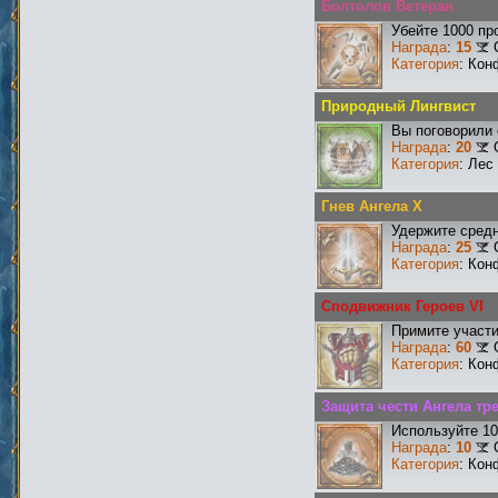
Болтолов Ветеран
Убейте 1000 пр
Награда
:
15
Категория
: Кон
Природный Лингвист
Вы поговорили 
Награда
:
20
Категория
: Лес
Гнев Ангела X
Удержите средн
Награда
:
25
Категория
: Кон
Сподвижник Героев VI
Примите участи
Награда
:
60
Категория
: Кон
Защита чести Ангела тр
Используйте 10
Награда
:
10
Категория
: Кон