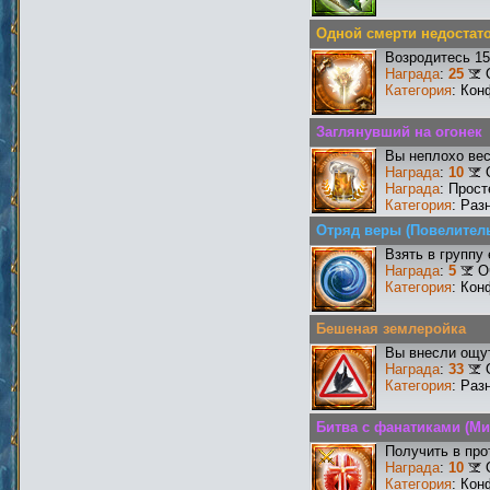
Одной смерти недостат
Возродитесь 15
Награда
:
25
Категория
: Кон
Заглянувший на огонек
Вы неплохо ве
Награда
:
10
Награда
: Прос
Категория
: Раз
Отряд веры (Повелител
Взять в группу
Награда
:
5
О
Категория
: Кон
Бешеная землеройка
Вы внесли ощут
Награда
:
33
Категория
: Раз
Битва с фанатиками (Ми
Получить в про
Награда
:
10
Категория
: Кон