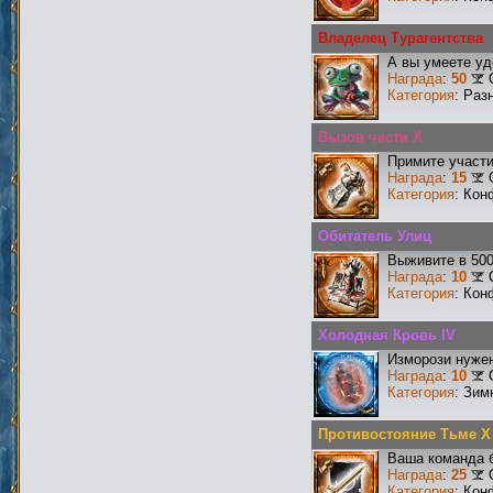
Владелец Турагентства
А вы умеете уд
Награда
:
50
Категория
: Раз
Вызов чести X
Примите участи
Награда
:
15
Категория
: Кон
Обитатель Улиц
Выживите в 50
Награда
:
10
Категория
: Кон
Холодная Кровь IV
Изморози нужен
Награда
:
10
Категория
: Зим
Противостояние Тьме X
Ваша команда б
Награда
:
25
Категория
: Кон