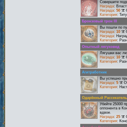
Совершите подв
Награда
: Влас
Награда
:
50
Категория
: Тит
Бронзовый трон III
Вы пошли по пу
Награда
:
10
Награда
: Нагр
Категория
: Раз
Опытный лягуховед
Лягушки вас лю
Награда
:
10
Категория
: Раз
Агитработник
Вы успешно при
Награда
:
5
О
Категория
: Нас
Одарённый Рассекатель
Убейте 25000 п
оппонента в Ко
вдвое.
Награда
:
25
Категория
: Кон