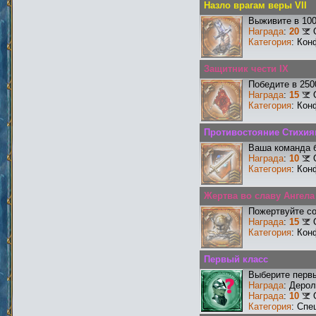
Назло врагам веры VII
Выживите в 10
Награда
:
20
Категория
: Кон
Защитник чести IX
Победите в 250
Награда
:
15
Категория
: Кон
Противостояние Стихиям
Ваша команда б
Награда
:
10
Категория
: Кон
Жертва во славу Ангела 
Пожертвуйте со
Награда
:
15
Категория
: Кон
Первый класс
Выберите первы
Награда
: Деро
Награда
:
10
Категория
: Спе