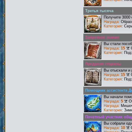
Третья тысяча
Получите 3000 
Награда
: Образ
Категория
: Сер
Запретное знание
Вы стали пособ
Награда
:
15
Категория
: Под
Предания старины
Вы отыскали и
Награда
:
15
Категория
: Под
Помощник ассистента Д
Вы начали пом
Награда
:
5
О
Награда
: Мешо
Категория
: Зим
Почетный участник общ
Вы собрали оди
Награда
:
10