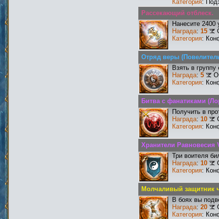
Категория
: Под
Рассекающий отблеск.
Нанесите 2400 
Награда
:
15
Категория
: Кон
Отряд веры (Повелител
Взять в группу
Награда
:
5
О
Категория
: Кон
Битва с фанатиками (Ло
Получить в про
Награда
:
10
Категория
: Кон
Хранители Равновесия 
Три воителя би
Награда
:
10
Категория
: Кон
Молчаливый защитник ч
В боях вы подв
Награда
:
20
Категория
: Кон