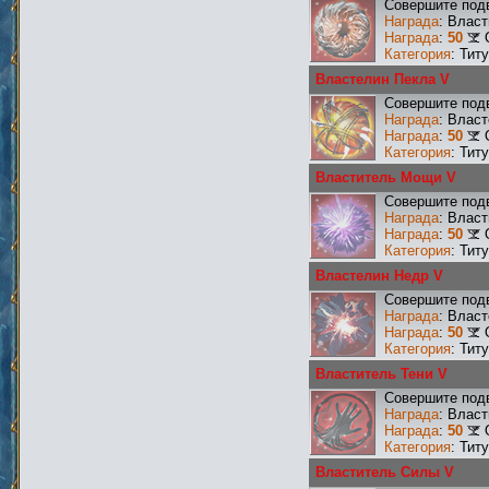
Совершите подв
Награда
: Влас
Награда
:
50
Категория
: Тит
Властелин Пекла V
Совершите подв
Награда
: Влас
Награда
:
50
Категория
: Тит
Властитель Мощи V
Совершите под
Награда
: Влас
Награда
:
50
Категория
: Тит
Властелин Недр V
Совершите подв
Награда
: Влас
Награда
:
50
Категория
: Тит
Властитель Тени V
Совершите подв
Награда
: Влас
Награда
:
50
Категория
: Тит
Властитель Силы V