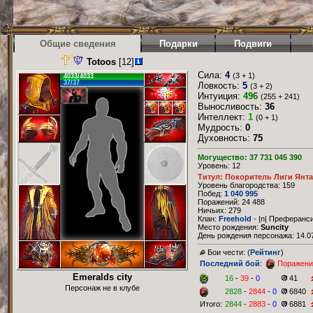
Общие сведения
Подарки
Подвиги
Totoos
[12]
Сила:
4
(3 + 1)
4033/4033
37/37
Ловкость:
5
(3 + 2)
Интуиция:
496
(255 + 241)
Выносливость:
36
Интеллект:
1
(0 + 1)
Мудрость:
0
Духовность:
75
Могущество: 37 731 045 390
Уровень: 12
Титул: Покоритель Лиги Янт
Уровень благородства: 159
Побед:
1 040 995
Поражений: 24 488
Ничьих: 279
Клан:
Freehold
- |n| Преферанс
Место рождения:
Suncity
День рождения персонажа: 14.07
Бои чести: (
Рейтинг
)
Последний бой
:
Поражени
Emeralds city
16
-
39
-
0
41
Персонаж не в клубе
2828
-
2844
-
0
6840
Итого:
2844
-
2883
-
0
6881