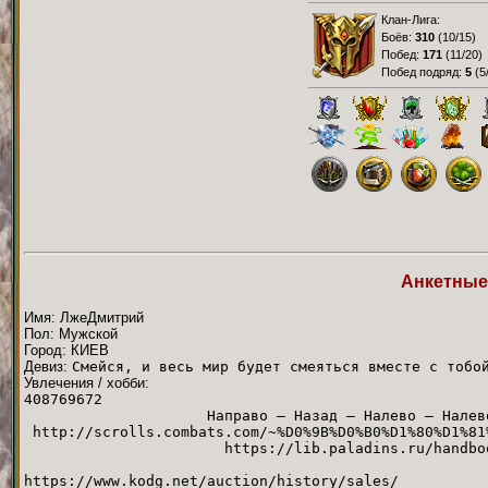
Клан-Лига:
Боёв:
310
(
10/15
)
Побед:
171
(
11/20
)
Побед подряд:
5
(
5
Анкетные
Имя: ЛжеДмитрий
Пол: Мужской
Город: КИЕВ
Девиз:
Смейся, и весь мир будет смеяться вместе с тобо
Увлечения / хобби:
408769672
Направо — Назад — Налево — Налево 
http://scrolls.combats.com/~%D0%9B%D0%B0%D1%80%D1%81
https://lib.paladins.ru
https://www.kodg.net/auction/history/sales/