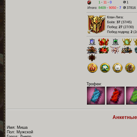
1
-
11
-
0
1
Итого:
8409
-
9050
-
7
37816
Клан-Лига:
Боёв:
37
(
37/45
)
Побед:
27
(
27/30
)
Побед подряд:
2
(
2
Трофеи:
Анкетные
Имя: Миша
Пол: Мужской
Город: Днепр