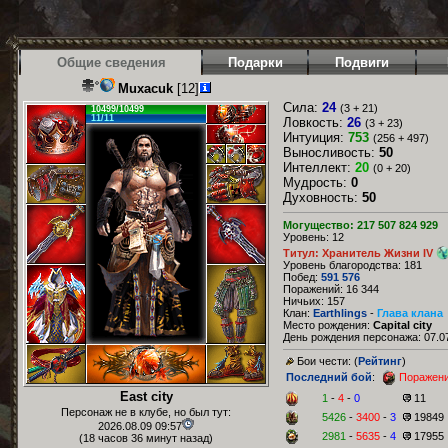
Общие сведения
Подарки
Подвиги
Muxacuk
[12]
Сила:
24
(3 + 21)
10499/10499
11/11
Ловкость:
26
(3 + 23)
Интуиция:
753
(256 + 497)
Выносливость:
50
Интеллект:
20
(0 + 20)
Мудрость:
0
Духовность:
50
Могущество: 217 507 824 929
Уровень: 12
Титул: Хранитель Жизни IV
Уровень благородства: 181
Побед:
591 576
Поражений: 16 344
Ничьих: 157
Клан:
Earthlings
-
Глава клана
Место рождения:
Capital city
День рождения персонажа: 07.07
Бои чести: (
Рейтинг
)
Последний бой
:
Поражен
East city
1
-
4
-
0
11
Персонаж не в клубе, но был тут:
5426
-
3400
-
3
19849
2026.08.09 09:57
2981
-
5635
-
4
17955
(18 часов 36 минут назад)