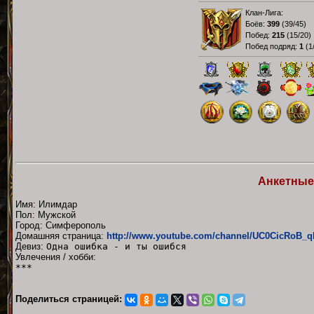
Клан-Лига:
Боёв:
399
(
39/45
)
Побед:
215
(
15/20
)
Побед подряд:
1
(
1
Анкетные
Имя: Илимдар
Пол: Мужской
Город: Симферополь
Домашняя страница:
http://www.youtube.com/channel/UC0CicRoB
Девиз:
Одна ошибка - и ты ошибся
Увлечения / хобби:
***
Поделиться страницей: