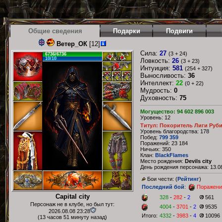
Общие сведения
Подарки
Подвиги
Ветер_ОК
[12]
Сила:
27
(3 + 24)
6736/6736
10/10
Ловкость:
26
(3 + 23)
Интуиция:
581
(254 + 327)
Выносливость:
36
Интеллект:
22
(0 + 22)
Мудрость:
0
Духовность:
75
Могущество: 94 602 896 003
Уровень: 12
Титул: Покоритель Лиги Руб
Уровень благородства: 178
Побед:
799 359
Поражений: 23 184
Ничьих: 350
Клан:
BlackFlames
Место рождения:
Devils city
День рождения персонажа: 13.08
Бои чести: (
Рейтинг
)
Последний бой
:
Поражени
Capital city
328
-
282
-
2
561
Персонаж не в клубе, но был тут:
4004
-
3701
-
2
9535
2026.08.08 23:28
Итого:
4332
-
3983
-
4
10096
(13 часов 51 минуту назад)