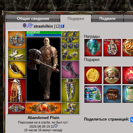
Общие сведения
Подарки
Подвиги
strashilkin
[12]
8142/8142
97/97
Награды:
Подарки:
Abandoned Plain
Поделиться страницей:
Персонаж не в клубе, но был тут:
2026.08.08 19:11
(9 часов 16 минут назад)