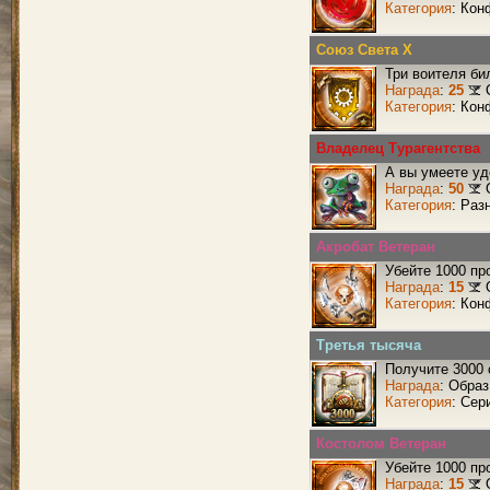
Категория
: Кон
Союз Света X
Три воителя би
Награда
:
25
Категория
: Кон
Владелец Турагентства
А вы умеете уд
Награда
:
50
Категория
: Раз
Акробат Ветеран
Убейте 1000 пр
Награда
:
15
Категория
: Кон
Третья тысяча
Получите 3000 
Награда
: Образ
Категория
: Сер
Костолом Ветеран
Убейте 1000 пр
Награда
:
15