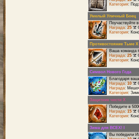
Категория
: Под
Умелый Уличный Боец
Поучаствуйте в
Награда
:
25
Категория
: Кон
Противостояние Тьме X
Ваша команда б
Награда
:
25
Категория
: Кон
Символ Нового Года
Благодаря ваши
Награда
:
10
Награда
: Мешо
Категория
: Зим
Защитник чести X
Победите в 500
Награда
:
15
Категория
: Кон
Зима для ВСЕХ! I
Вы победили И