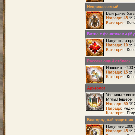
Неприкасаемый
Выиграйте бит
Награда
:
45
Категория
: Кон
Битва с фанатиками (М
Получить в про
Награда
:
10
Категория
: Кон
Рассекающий отблеск.
Нанесите 2400 
Награда
:
15
Категория
: Кон
Археолог
Увеличьте сво
Мглы,Пещере Т
Награда
:
50
Награда
: Редк
Категория
: Под
Благородный защитник 
Получите 1000 
Награда
:
45