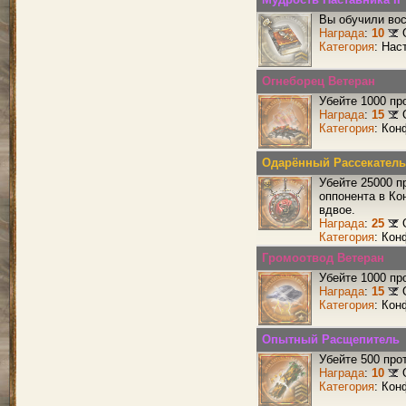
Вы обучили вос
Награда
:
10
Категория
: Нас
Огнеборец Ветеран
Убейте 1000 пр
Награда
:
15
Категория
: Кон
Одарённый Рассекатель
Убейте 25000 п
оппонента в Ко
вдвое.
Награда
:
25
Категория
: Кон
Громоотвод Ветеран
Убейте 1000 пр
Награда
:
15
Категория
: Кон
Опытный Расщепитель
Убейте 500 про
Награда
:
10
Категория
: Кон