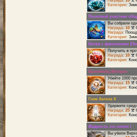
Награда
:
10
Категория
: Зим
Почетный участник общ
Вы собрали оди
Награда
:
10
Награда
: Поощ
Категория
: Зим
Битва с фанатиками (По
Получить в про
Награда
:
10
Категория
: Кон
Бронебоец Ветеран
Убейте 1000 пр
Награда
:
15
Категория
: Кон
Гнев Ангела X
Удержите средн
Награда
:
25
Категория
: Кон
Жадность это плохо I
Вы убили Верхо