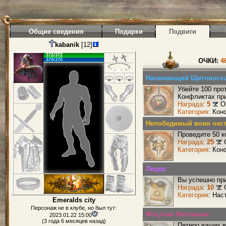
Общие сведения
Подарки
Подвиги
kabanik
[12]
372/372
370/370
ОЧКИ:
4
Начинающий Щитоносе
Убейте 100 про
Конфликтах при
Награда
:
5
О
Категория
: Кон
Непобедимый воин чест
Проведите 50 к
Награда
:
25
Категория
: Кон
Лидер
Вы успешно при
Награда
:
10
Категория
: Нас
Emeralds city
Персонаж не в клубе, но был тут:
Могучий Наставник
2023.01.22 15:00
(3 года 6 месяцев назад)
Пятеро ваших в