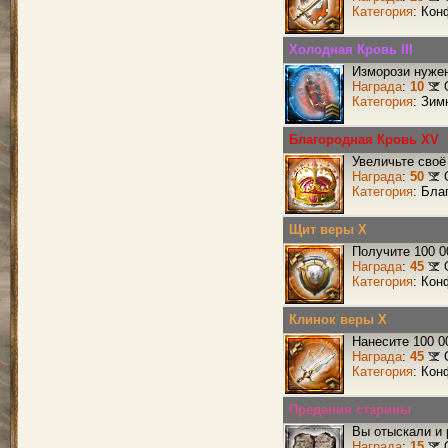
Категория
: Кон
Холодная Кровь III
Изморози нужен
Награда
:
10
Категория
: Зим
Благородная Кровь XV
Увеличьте своё
Награда
:
50
Категория
: Бла
Щит веры X
Получите 100 0
Награда
:
45
Категория
: Кон
Клинок веры X
Нанесите 100 0
Награда
:
45
Категория
: Кон
Предания старины
Вы отыскали и
Награда
:
15