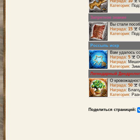
Награда
:
10
Категория
: Под
Запретное знание
Вы стали пособ
Награда
:
15
Категория
: Под
Россыпь искр
Вам удалось со
Награда
:
5
О
Награда
: Мешо
Категория
: Зим
Легендарный Дендролог
О кровожадност
Награда
:
50
Награда
: Благ
Категория
: Раз
Поделиться страницей: