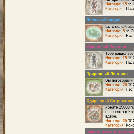
Награда
:
15
Категория
: Нас
Лягушко-Заводчик
Есть целый выв
Награда
:
5
О
Категория
: Раз
Удачливый Наставник
Трое ваших вос
Награда
:
15
Категория
: Нас
Природный Лингвист
Вы поговорили 
Награда
:
20
Категория
: Лес
Одарённый Сотрясател
Убейте 25000 п
оппонента в Ко
вдвое.
Награда
:
25
Категория
: Кон
Защита чести Ангела тре