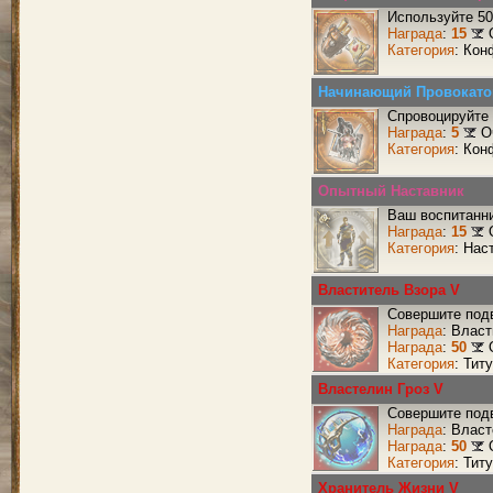
Используйте 50
Награда
:
15
Категория
: Кон
Начинающий Провокато
Спровоцируйте 
Награда
:
5
О
Категория
: Кон
Опытный Наставник
Ваш воспитанни
Награда
:
15
Категория
: Нас
Властитель Взора V
Совершите подв
Награда
: Влас
Награда
:
50
Категория
: Тит
Властелин Гроз V
Совершите подв
Награда
: Власт
Награда
:
50
Категория
: Тит
Хранитель Жизни V