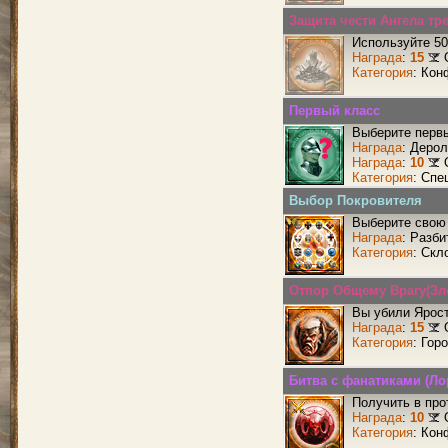
Защита чести Ангела тр
Используйте 50
Награда
:
15
Категория
: Кон
Первый класс
Выберите первы
Награда
: Деро
Награда
:
10
Категория
: Спе
Выбор Покровителя
Выберите свою 
Награда
: Разби
Категория
: Скл
Отпор Общему Врагу(Зл
Вы убили Ярос
Награда
:
15
Категория
: Гор
Битва с фанатиками (Ло
Получить в про
Награда
:
10
Категория
: Кон