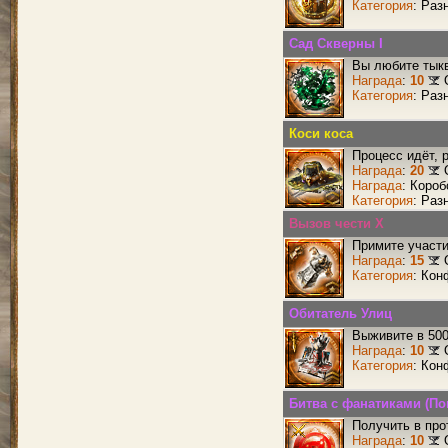
Категория
: Раз
Сад Скверны I
Вы любите тык
Награда
:
10
Категория
: Раз
Коси коса
Процесс идёт, 
Награда
:
20
Награда
: Короб
Категория
: Раз
Вызов чести X
Примите участи
Награда
:
15
Категория
: Кон
Обитатель Улиц
Выживите в 50
Награда
:
10
Категория
: Кон
Битва с фанатиками (По
Получить в про
Награда
:
10