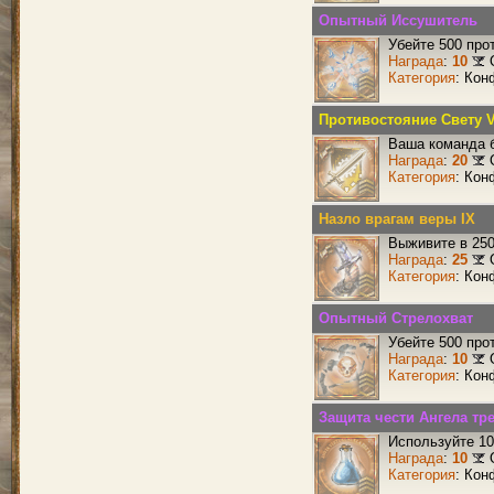
Опытный Иссушитель
Убейте 500 про
Награда
:
10
Категория
: Кон
Противостояние Свету V
Ваша команда б
Награда
:
20
Категория
: Кон
Назло врагам веры IX
Выживите в 25
Награда
:
25
Категория
: Кон
Опытный Стрелохват
Убейте 500 про
Награда
:
10
Категория
: Кон
Защита чести Ангела тре
Используйте 10
Награда
:
10
Категория
: Кон