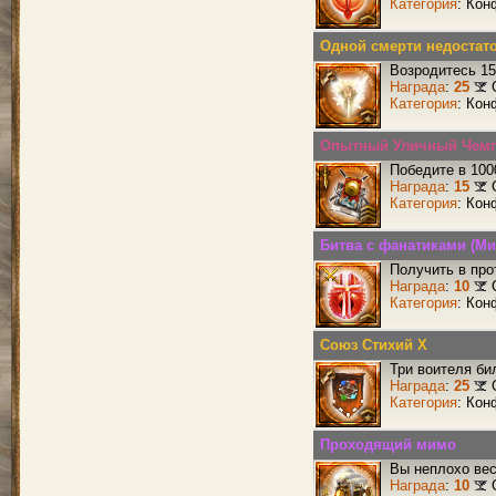
Категория
: Кон
Одной смерти недостат
Возродитесь 15
Награда
:
25
Категория
: Кон
Опытный Уличный Чем
Победите в 100
Награда
:
15
Категория
: Кон
Битва с фанатиками (Ми
Получить в про
Награда
:
10
Категория
: Кон
Союз Стихий X
Три воителя би
Награда
:
25
Категория
: Кон
Проходящий мимо
Вы неплохо ве
Награда
:
10