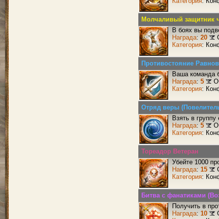
Категория
: Кон
Молчаливый защитник ч
В боях вы подв
Награда
:
20
Категория
: Кон
Противостояние Равнов
Ваша команда б
Награда
:
5
О
Категория
: Кон
Отряд веры (Повелител
Взять в группу
Награда
:
5
О
Категория
: Кон
Тореадор Ветеран
Убейте 1000 пр
Награда
:
15
Категория
: Кон
Битва с фанатиками (Во
Получить в про
Награда
:
10