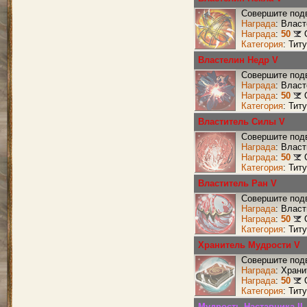
Совершите подв
Награда
: Влас
Награда
:
50
Категория
: Тит
Властелин Недр V
Совершите подв
Награда
: Влас
Награда
:
50
Категория
: Тит
Властитель Силы V
Совершите подв
Награда
: Влас
Награда
:
50
Категория
: Тит
Властитель Ран V
Совершите подв
Награда
: Влас
Награда
:
50
Категория
: Тит
Хранитель Мудрости V
Совершите подв
Награда
: Хран
Награда
:
50
Категория
: Тит
Мудрость Наставника II