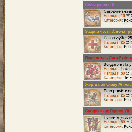
Силы равны III
Сыграйте вничь
Награда
:
10
Категория
: Кон
Защита чести Ангела тр
Используйте 25
Награда
:
25
Категория
: Кон
Покоритель Лиги Рубин
Войдите в Лигу
Награда
: Поко
Награда
:
50
Категория
: Тит
Жертва во славу Ангела
Пожертвуйте со
Награда
:
25
Категория
: Кон
Сподвижник Героев VIII
Примите участи
Награда
:
80
Категория
: Кон