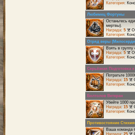
Категория
: Кон
Любимец Фортуны
Останьтесь еди
мертвы).
Награда
:
5
О
Категория
: Кон
Отряд веры (Милосерди
Взять в группу
Награда
:
5
О
Категория
: Кон
Серьёзная Подготовка 
Потратьте 1000
Награда
:
15
Категория
: Кон
Болтолов Ветеран
Убейте 1000 пр
Награда
:
15
Категория
: Кон
Противостояние Стихия
Ваша команда б
Награда
:
25