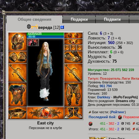
Общие сведения
Подарки
Подвиги
вереда
[12]
Сила:
6
(3 + 3)
6435/6435
46/46
Ловкость:
7
(3 + 4)
Интуиция:
560
(258 + 302)
Выносливость:
36
Интеллект:
6
(0 + 6)
Мудрость:
0
Духовность:
75
Могущество: 25 071 562 159
Уровень: 12
Титул: Покоритель Лиги Янт
Уровень благородства: 150
Побед:
961 794
Поражений: 13 539
Ничьих: 160
Клан:
Darkkey
-
МиРоТворРеЦ
Место рождения:
Dreams city
День рождения персонажа: 03.10
Бои чести: (
Рейтинг
)
Последний бой
:
Поражени
East city
451
-
382
-
2
745
4
Персонаж не в клубе
Итого:
451
-
382
-
2
745
4
Клан-Лига: