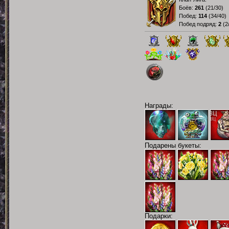
Боёв:
261
(
21/30
)
Побед:
114
(
34/40
)
Побед подряд:
2
(
2
Награды:
Подарены букеты:
Подарки: