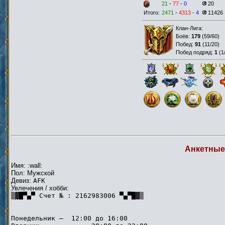
21
-
77
-
0
20
Итого:
2471
-
4313
-
4
11426
Клан-Лига:
Боёв:
179
(
59/60
)
Побед:
91
(
11/20
)
Побед подряд:
1
(
1
Анкетные
Имя: :wall:
Пол: Мужской
Девиз:
AFK
Увлечения / хобби:
▒▓█▀▄▀ Счет № : 2162983006 ▀▄▀█▓▒
Понедельник — 12:00 до 16:00