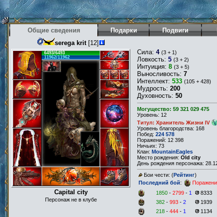
Общие сведения
Подарки
Подвиги
serega krit
[12]
Сила:
4
(3 + 1)
6493/6493
11962/11962
Ловкость:
5
(3 + 2)
Интуиция:
8
(3 + 5)
Выносливость:
7
Интеллект:
533
(105 + 428)
Мудрость:
200
Духовность:
50
Могущество: 59 321 029 475
Уровень: 12
Титул: Хранитель Жизни IV
Уровень благородства: 168
Побед:
224 578
Поражений: 12 398
Ничьих: 73
Клан:
MountainEagles
Место рождения:
Old city
День рождения персонажа: 28.12
Бои чести: (
Рейтинг
)
Последний бой
:
Поражени
Capital city
1850
-
2799
-
1
8333
Персонаж не в клубе
382
-
993
-
2
1939
218
-
444
-
1
1134