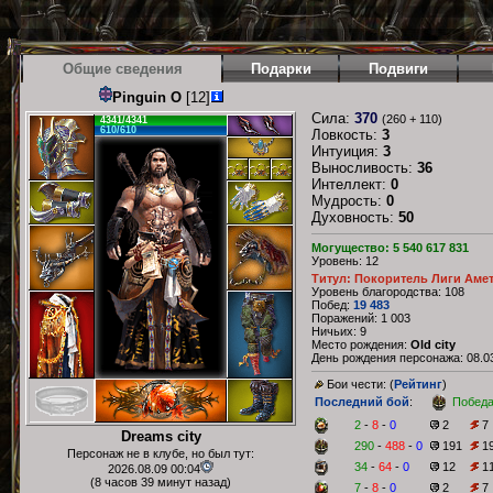
Общие сведения
Подарки
Подвиги
Pinguin O
[12]
Сила:
370
(260 + 110)
4341/4341
610/610
Ловкость:
3
Интуиция:
3
Выносливость:
36
Интеллект:
0
Мудрость:
0
Духовность:
50
Могущество: 5 540 617 831
Уровень: 12
Титул: Покоритель Лиги Аме
Уровень благородства: 108
Побед:
19 483
Поражений: 1 003
Ничьих: 9
Место рождения:
Old city
День рождения персонажа: 08.03
Бои чести: (
Рейтинг
)
Последний бой
:
Побед
2
-
8
-
0
2
7
Dreams city
290
-
488
-
0
191
1
Персонаж не в клубе, но был тут:
34
-
64
-
0
12
1
2026.08.09 00:04
(8 часов 39 минут назад)
7
-
8
-
0
2
7