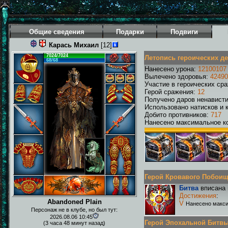
Общие сведения
Подарки
Подвиги
Карась Михаил
[12]
7024/7024
Летопись героических д
68/68
Нанесено урона:
12100107
Вылечено здоровья:
42490
Участие в героических ср
Герой сражения:
12
Получено даров ненавист
Использовано натисков и 
Добито противников:
717
Нанесено максимальное ко
Герой Кровавого Побоища 
Битва
вписана 
Достижения
:
Abandoned Plain
V
Нанесено макси
Персонаж не в клубе, но был тут:
2026.08.06 10:45
Герой Эпохальной Битвы Р
(3 часа 48 минут назад)