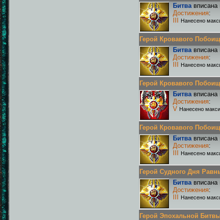
Битва
вписана 
Достижения
:
III
Нанесено макс
Герой Кровавого Побоища 
Битва
вписана 
Достижения
:
III
Нанесено макс
Герой Кровавого Побоища 
Битва
вписана 
Достижения
:
V
Нанесено макси
Герой Кровавого Побоища 
Битва
вписана 
Достижения
:
III
Нанесено макс
Герой Судного Дня Равных
Битва
вписана 
Достижения
:
III
Нанесено макс
Герой Эпохальной Битвы Р