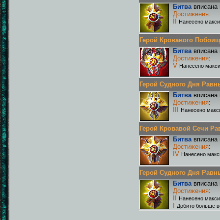
Битва
вписана 
Достижения
:
II
Нанесено макси
Герой Кровавого Побоища 
Битва
вписана 
Достижения
:
V
Нанесено макси
Герой Судного Дня Равных
Битва
вписана 
Достижения
:
III
Нанесено макс
Герой Кровавой Сечи Равн
Битва
вписана 
Достижения
:
IV
Нанесено макс
Герой Судного Дня Равных
Битва
вписана 
Достижения
:
II
Нанесено макси
I
Добито больше в