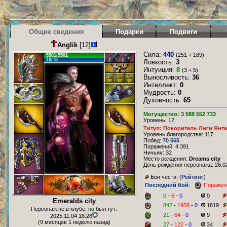
Общие сведения
Подарки
Подвиги
Anglik
[12]
Сила:
440
(251 + 189)
5501/5501
16/16
Ловкость:
3
Интуиция:
8
(3 + 5)
Выносливость:
36
Интеллект:
0
Мудрость:
0
Духовность:
65
Могущество: 3 588 552 733
Уровень: 12
Титул: Покоритель Лиги Янт
Уровень благородства: 117
Побед:
70 565
Поражений: 4 391
Ничьих: 32
Место рождения:
Dreams city
День рождения персонажа: 26.02
Бои чести: (
Рейтинг
)
Последний бой
:
Поражен
0
-
6
-
0
0
Emeralds city
842
-
1958
-
0
1819
Персонаж не в клубе, но был тут:
21
-
64
-
0
9
2025.11.04 16:28
(9 месяцев 1 неделю назад)
27
-
122
-
0
34