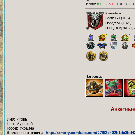
Итого:
890
-
2150
-
0
1862
Клан-Лига:
Боёв:
127
(
7/15
)
Побед:
51
(
11/20
)
Побед подряд:
0
(
0
Награды:
Анкетные
Имя: Игорь
Пол: Мужской
Город: Украина
Домашняя страница:
http://armory.combats.com/?79f2d402b1da3bd4