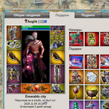
Общие сведения
Подарки
Подвиги
Anglik
[12]
5501/5501
16/16
Награды:
Подарки:
Emeralds city
Персонаж не в клубе, но был тут:
2025.11.04 16:28
(9 месяцев 5 дней назад)