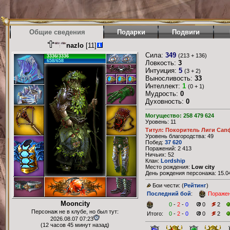
Общие сведения
Подарки
Подвиги
nazlo
[11]
Сила:
349
(213 + 136)
3336/3336
658/658
Ловкость:
3
Интуиция:
5
(3 + 2)
Выносливость:
33
Интеллект:
1
(0 + 1)
Мудрость:
0
Духовность:
0
Могущество: 258 479 624
Уровень: 11
Титул: Покоритель Лиги Сап
Уровень благородства: 49
Побед:
37 620
Поражений: 2 413
Ничьих: 52
Клан:
Lordship
Место рождения:
Low city
День рождения персонажа: 15.04
Бои чести: (
Рейтинг
)
Последний бой
:
Пораже
Mooncity
0
-
2
-
0
0
2
Персонаж не в клубе, но был тут:
Итого:
0
-
2
-
0
0
2
2026.08.07 07:23
(12 часов 45 минут назад)