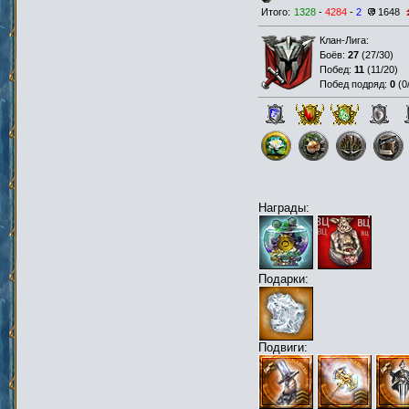
Итого:
1328
-
4284
-
2
1648
Клан-Лига:
Боёв:
27
(
27/30
)
Побед:
11
(
11/20
)
Побед подряд:
0
(
0
Награды:
Подарки:
Подвиги: