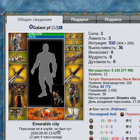
Общие сведения
Подарки
Подвиги
Galant pf
[12]
Сила:
3
4298/4298
39/39
Ловкость:
3
Интуиция:
510
(304 + 206)
Выносливость:
36
Интеллект:
0
Мудрость:
0
Духовность:
0
Могущество: 5 143 277 496
Уровень: 12
Титул: Покоритель Лиги Янт
Уровень благородства: 118
Побед:
82 772
Поражений: 2 030
Ничьих: 39
Место рождения:
Dreams city
День рождения персонажа: 17.05
Бои чести: (
Рейтинг
)
Последний бой
:
Поражен
15
-
38
-
0
8
Emeralds city
1
-
3
-
0
0
Персонаж не в клубе, но был тут:
0
-
5
-
0
1
2026.08.05 13:42
(2 дня 4 часа назад)
1312
-
4238
-
2
1639