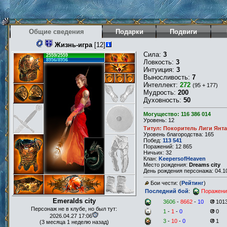
Общие сведения
Подарки
Подвиги
Жизнь-игра
[12]
Сила:
3
2559/2559
8956/8956
Ловкость:
3
Интуиция:
3
Выносливость:
7
Интеллект:
272
(95 + 177)
Мудрость:
200
Духовность:
50
Могущество: 116 386 014
Уровень: 12
Титул: Покоритель Лиги Янт
Уровень благородства: 165
Побед:
113 541
Поражений: 12 865
Ничьих: 32
Клан:
KeepersofHeaven
Место рождения:
Dreams city
День рождения персонажа: 04.10
Бои чести: (
Рейтинг
)
Последний бой
:
Поражени
Emeralds city
3606
-
8662
-
10
101
Персонаж не в клубе, но был тут:
1
-
1
-
0
0
2026.04.27 17:06
3
-
10
-
0
1
(3 месяца 1 неделю назад)