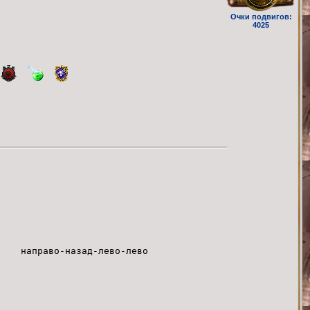
Очки подвигов:
4025
oo/ направо-назад-лево-лево