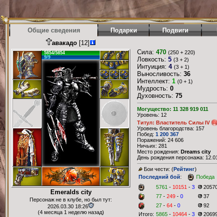
Общие сведения
Подарки
Подвиги
авакадо
[12]
Сила:
470
(250 + 220)
5854/5854
9/9
Ловкость:
5
(3 + 2)
Интуиция:
4
(3 + 1)
Выносливость:
36
Интеллект:
1
(0 + 1)
Мудрость:
0
Духовность:
75
Могущество: 11 328 919 011
Уровень: 12
Титул: Властитель Силы IV
Уровень благородства: 157
Побед:
1 200 367
Поражений: 24 606
Ничьих: 281
Место рождения:
Dreams city
День рождения персонажа: 12.01
Бои чести: (
Рейтинг
)
Последний бой
:
Победа
5761
-
10151
-
3
2057
Emeralds city
77
-
249
-
0
37
Персонаж не в клубе, но был тут:
27
-
64
-
0
92
2026.03.30 18:26
(4 месяца 1 неделю назад)
Итого:
5865
-
10464
-
3
2069