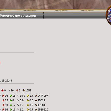
Героические сражения
.15 22:48
0
26
2
1659
0
96
13
18.9
1.7
9444997
25
6
3.9
0.3
25622
59
12
1.7
0.2
47601
9
96
13
8.2
0.7
9518220