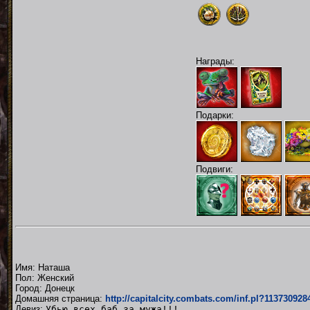
Награды:
Подарки:
Подвиги:
Имя: Наташа
Пол: Женский
Город: Донецк
Домашняя страница:
http://capitalcity.combats.com/inf.pl?113730928
Девиз:
Убью всех баб за мужа!!!