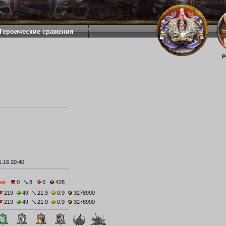
Героические сражения
Р
.16 20:40
ие
0
8
0
428
219
49
21.9
0.9
3278990
219
49
21.9
0.9
3278990