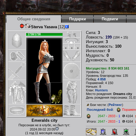
Общие сведения
Подарки
Подвиги
Sterva Yasava
[12]
Сила:
3
1738/1738
Ловкость:
199
(184 + 15)
Интуиция:
3
Выносливость:
100
Интеллект:
0
Мудрость:
0
Духовность:
50
Могущество: 8 934 603 161
Уровень: 12
Уровень благородства: 135
Побед:
4 858
Поражений: 4 150
Ничьих: 8
Клан:
Hunters
Место рождения:
Dreams city
День рождения персонажа: 31.01
Бои чести: (
Рейтинг
)
Последний бой
:
Поражен
2647
-
2833
-
1
4164
Emeralds city
Итого:
2647
-
2833
-
1
4164
Персонаж не в клубе, но был тут:
2024.09.02 20:05
(1 год 11 месяцев назад)