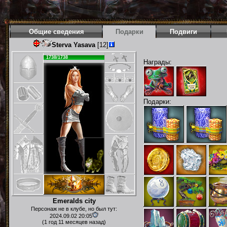
Общие сведения
Подарки
Подвиги
Sterva Yasava
[12]
1738/1738
Награды:
Подарки:
Emeralds city
Персонаж не в клубе, но был тут:
2024.09.02 20:05
(1 год 11 месяцев назад)