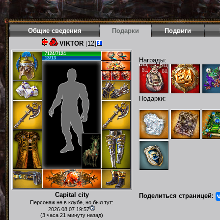
Общие сведения
Подарки
Подвиги
VIKTOR
[12]
7124/7124
13/13
Награды:
Подарки:
Capital city
Поделиться страницей:
Персонаж не в клубе, но был тут:
2026.08.07 19:57
(3 часа 21 минуту назад)