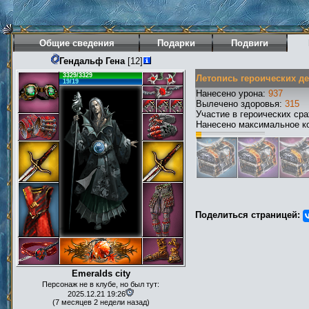
Общие сведения
Подарки
Подвиги
Гендальф Гена
[12]
3329/3329
Летопись героических д
19/19
Нанесено урона:
937
Вылечено здоровья:
315
Участие в героических ср
Нанесено максимальное ко
Поделиться страницей:
Emeralds city
Персонаж не в клубе, но был тут:
2025.12.21 19:26
(7 месяцев 2 недели назад)