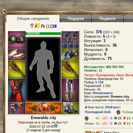
Общие сведения
Подарки
Подвиги
Пг
[12]
Сила:
378
(222 + 156)
4302/4302
Ловкость:
6
(3 + 3)
Интуиция:
3
Выносливость:
36
Интеллект:
0
Мудрость:
0
Духовность:
75
Могущество: 882 564 383
Уровень: 12
Титул: Покоритель Лиги Янт
Уровень благородства: 91
Побед:
5 734
Поражений: 2 291
Ничьих: 41
Клан:
Renaissance
Место рождения:
Dreams city
День рождения персонажа: 04.12
Бои чести: (
Рейтинг
)
Последний бой
:
Побед
Emeralds city
42
-
157
-
0
19
13
Персонаж не в клубе, но был тут:
Итого:
42
-
157
-
0
19
13
2026.07.20 19:45
(2 недели 3 дня назад)
Клан-Лига: