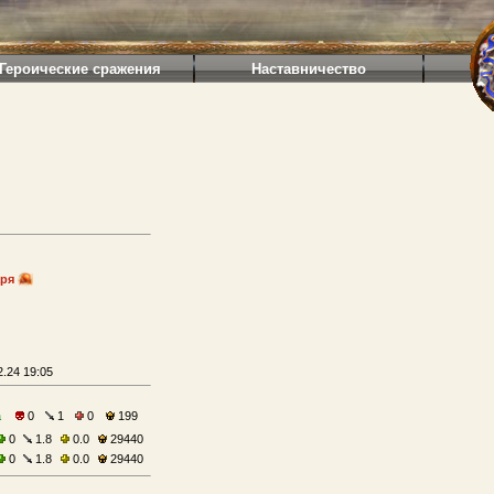
Героические сражения
Наставничество
аря
.24 19:05
а
0
1
0
199
0
1.8
0.0
29440
0
1.8
0.0
29440