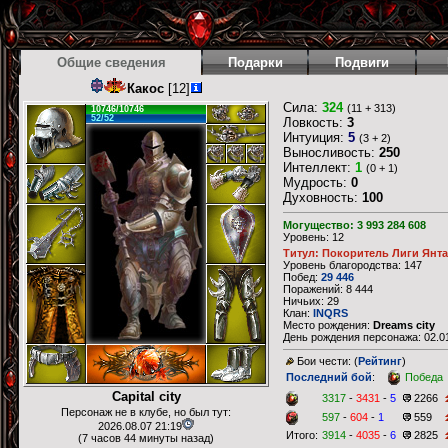
Общие сведения
Подарки
Подвиги
Какос
[12]
Сила:
324
(11 + 313)
10746/10746
52/52
Ловкость:
3
Интуиция:
5
(3 + 2)
Выносливость:
250
Интеллект:
1
(0 + 1)
Мудрость:
0
Духовность:
100
Могущество: 3 993 284 608
Уровень: 12
Титул: Покоритель Лиги Янт
Уровень благородства: 147
Побед:
29 446
Поражений: 8 444
Ничьих: 29
Клан:
INQRS
Место рождения:
Dreams city
День рождения персонажа: 02.01
Бои чести: (
Рейтинг
)
Последний бой
:
Победа
Capital city
3317
-
3431
-
5
2266
Персонаж не в клубе, но был тут:
597
-
604
-
1
559
2026.08.07 21:19
Итого:
3914
-
4035
-
6
2825
(7 часов 44 минуты назад)