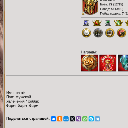
Боёв:
72
(
12/15
)
Побед:
43
(
3/10
)
Побед подряд:
7
(
7
Награды:
Имя: on air
Пол: Мужской
Увлечения / хобби:
Фарм Фарм Фарм
Поделиться страницей: