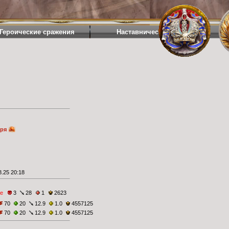
Героические сражения
Наставничество
аря
.25 20:18
е
3
28
1
2623
70
20
12.9
1.0
4557125
70
20
12.9
1.0
4557125