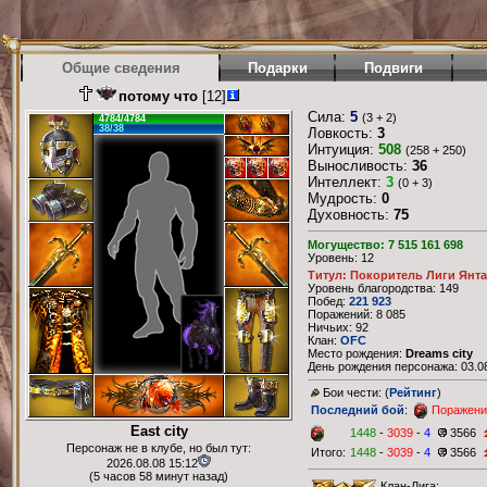
Общие сведения
Подарки
Подвиги
потому что
[12]
Сила:
5
(3 + 2)
4784/4784
38/38
Ловкость:
3
Интуиция:
508
(258 + 250)
Выносливость:
36
Интеллект:
3
(0 + 3)
Мудрость:
0
Духовность:
75
Могущество: 7 515 161 698
Уровень: 12
Титул: Покоритель Лиги Янт
Уровень благородства: 149
Побед:
221 923
Поражений: 8 085
Ничьих: 92
Клан:
OFC
Место рождения:
Dreams city
День рождения персонажа: 03.08
Бои чести: (
Рейтинг
)
Последний бой
:
Поражени
East city
1448
-
3039
-
4
3566
Персонаж не в клубе, но был тут:
Итого:
1448
-
3039
-
4
3566
2026.08.08 15:12
(5 часов 58 минут назад)
Клан-Лига: