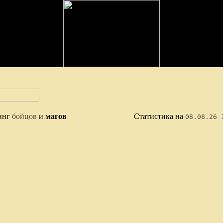
инг
бойцов
и
магов
Статистика на
08.08.26 