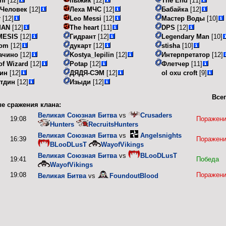
ni
[12]
пыжик
[12]
The End
[11]
 Человек
[12]
Леха МЧС
[12]
Бабайка
[12]
т
[12]
Leo Messi
[12]
Мастер Воды
[10]
MAN
[12]
The heart
[11]
DPS
[12]
MESIS
[12]
Гидрант
[12]
Legendary Man
[10]
com
[12]
дукарт
[12]
stisha
[10]
ачино
[12]
Kostya_lepilin
[12]
Интерпретатор
[12]
of Wizard
[12]
Potap
[12]
Флетчер
[11]
ин
[12]
ДЯДЯ-СЭМ
[12]
ol oxu croft
[9]
тдин
[12]
Изыди
[12]
Всег
е сражения клана:
Великая Союзная Битва
vs
Crusaders
19:08
Поражен
Hunters
RecruitsHunters
Великая Союзная Битва
vs
Angelsnights
16:39
Поражен
BLooDLusT
WayofVikings
Великая Союзная Битва
vs
BLooDLusT
19:41
Победа
WayofVikings
19:08
Поражен
Великая Битва
vs
FoundoutBlood