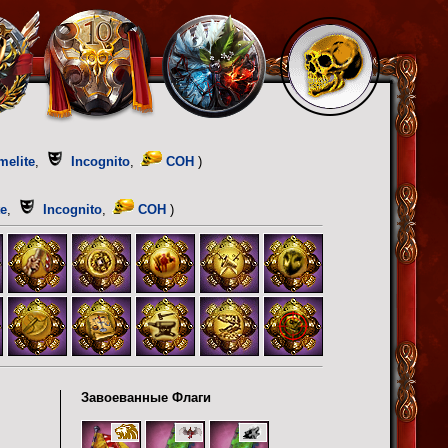
melite
,
Incognito
,
COH
)
te
,
Incognito
,
COH
)
Завоеванные Флаги