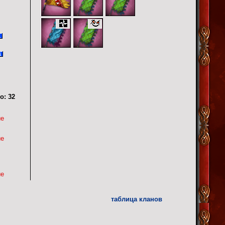
о:
32
ие
ие
ие
таблица кланов