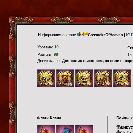
Информация о клане
CossacksOfHeaven
[10]
Уровень:
10
Ск
Рейтинг:
98
Ти
Девиз клана:
Для своих выкопаем, за своих - зар
Флаги Клана
Бойцы к
ФИКУ