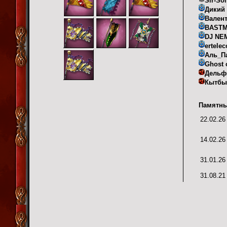
Sir-Sol
Дикий
Вален
BAST
DJ NE
ertele
Аль_П
Ghost 
Дельф
Кытбы
Памятны
22.02.26
14.02.26
31.01.26
31.08.21