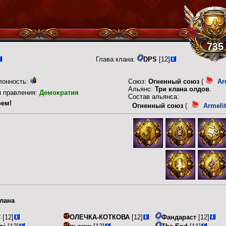
735
Глава клана:
DPS
[12]
лонность:
Союз:
Огненный союз
(
Ar
Альянс:
Три клана олдов
.
п правления:
Демократия
Состав альянса:
оем!
Огненный союз
(
Armeli
лана
С
[12]
ОЛЕЧКА-КОТКОВА
[12]
Фандараст
[12]