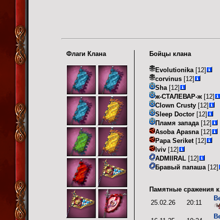
Флаги Клана
Бойцы клана
Evolutionika
[12]
corvinus
[12]
Sha
[12]
ж-СТАЛЕВАР-ж
[12]
Clown Crusty
[12]
Sleep Doctor
[12]
Пламя запада
[12]
Asoba Apasna
[12]
Papa Seriket
[12]
lviv
[12]
ADMIIRAL
[12]
Бравый папаша
[12]
Памятные сражения к
В
25.02.26
20:11
В