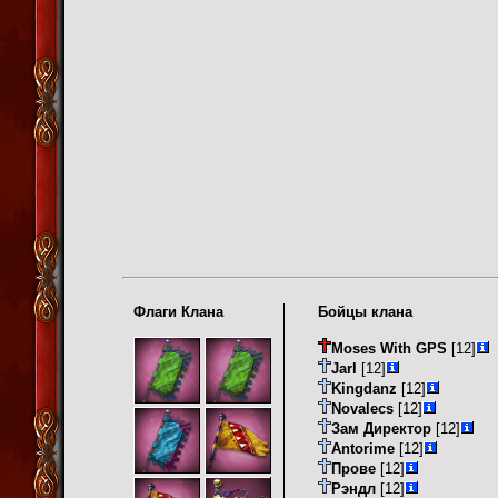
Флаги Клана
Бойцы клана
Moses With GPS
[12]
Jarl
[12]
Kingdanz
[12]
Novalecs
[12]
Зам Директор
[12]
Antorime
[12]
Прове
[12]
Рэндл
[12]