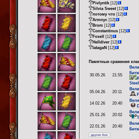
Pivlyntik
[12]
Silvia Sweet
[12]
потому что
[12]
Armnyc
[12]
Brom
[12]
Constantinus
[12]
Foxell
[12]
Helldiver
[12]
IatagaN
[12]
Памятные сражения кла
Вели
Битв
30.05.26
21:55
R
Stee
Вели
05.04.26
20:11
Вели
14.02.26
20:40
D
Вели
25.01.26
20:02
Вели
22.01.26
20:40
Битв