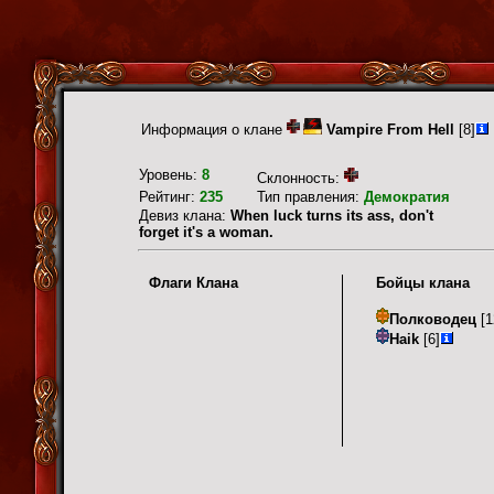
Информация о клане
Vampire From Hell
[8]
Уровень:
8
Склонность:
Рейтинг:
235
Тип правления:
Демократия
Девиз клана:
When luck turns its ass, don't
forget it's a woman.
Флаги Клана
Бойцы клана
Полководец
[1
Haik
[6]