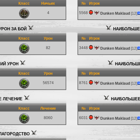
Класс
Ничьих
№
Игрок
4
5568
Dunken Maklaud
[12]
РОН ЗА БОЙ
НАИБОЛЬШЕЕ
Класс
Урон
№
Игрок
82
3448
Dunken Maklaud
[12]
ИЙ УРОН
НАИБОЛЬШИ
Класс
Урон
№
Игрок
56574
8761
Dunken Maklaud
[12]
 ЛЕЧЕНИЕ
НАИБОЛЬШЕЕ
Класс
Лечение
№
Игрок
8060
6031
Dunken Maklaud
[12]
ЛАГОРОДСТВО