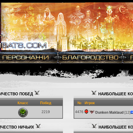
ИЧЕСТВО ПОБЕД
НАИБОЛЬШЕЕ КО
Класс
Побед
№
Игрок
2219
4476
Dunken Maklaud
[12]
ЧЕСТВО НИЧЬИХ
НАИБОЛЬШЕЕ КО