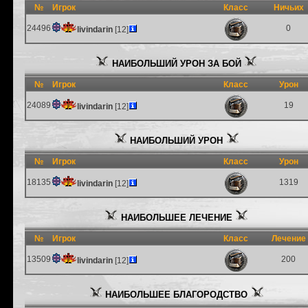
№
Игрок
Класс
Ничьих
24496
0
livindarin
[12]
НАИБОЛЬШИЙ УРОН ЗА БОЙ
№
Игрок
Класс
Урон
24089
19
livindarin
[12]
НАИБОЛЬШИЙ УРОН
№
Игрок
Класс
Урон
18135
1319
livindarin
[12]
НАИБОЛЬШЕЕ ЛЕЧЕНИЕ
№
Игрок
Класс
Лечение
13509
200
livindarin
[12]
НАИБОЛЬШЕЕ БЛАГОРОДСТВО