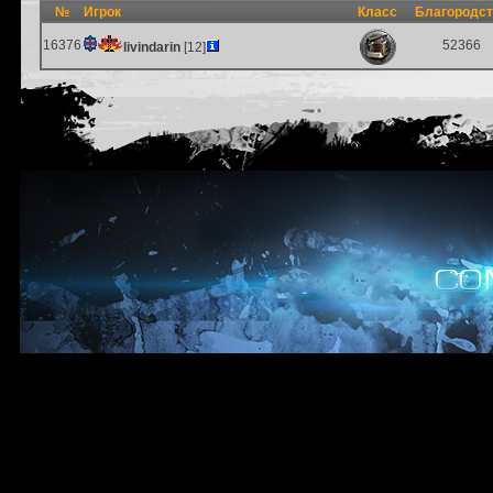
№
Игрок
Класс
Благородс
16376
52366
livindarin
[12]