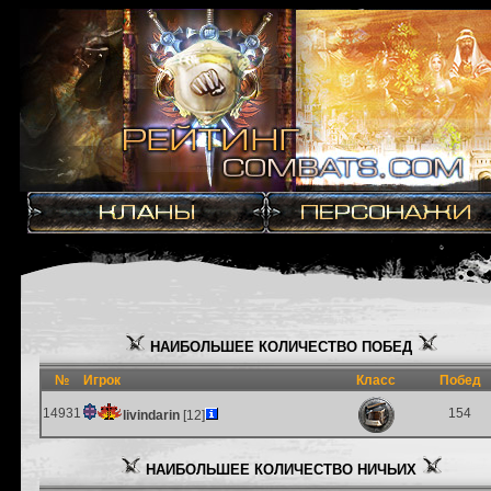
НАИБОЛЬШЕЕ КОЛИЧЕСТВО ПОБЕД
№
Игрок
Класс
Побед
14931
154
livindarin
[12]
НАИБОЛЬШЕЕ КОЛИЧЕСТВО НИЧЬИХ